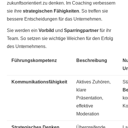
zukunftsorientiert zu denken. Im Coaching verbessern
sie ihre
strategischen Fähigkeiten
. So treffen sie
bessere Entscheidungen für das Unternehmen.
Sie werden ein
Vorbild
und
Sparringpartner
für ihr
Team. So setzen sie wichtige Weichen für den Erfolg
des Unternehmens.
Führungskompetenz
Beschreibung
Nu
Un
Kommunikationsfähigkeit
Aktives Zuhören,
St
klare
Be
Präsentation,
ko
effektive
Ko
Moderation
Strategisches Denken
Übergreifende,
La